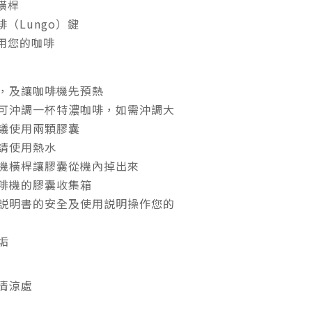
橫桿
（Lungo）鍵
用您的咖啡
，及讓咖啡機先預熱
可沖調一杯特濃咖啡，如需沖調大
議使用兩顆膠囊
請使用熱水
機橫桿讓膠囊從機內掉出來
啡機的膠囊收集箱
説明書的安全及使用説明操作您的
垢
清涼處