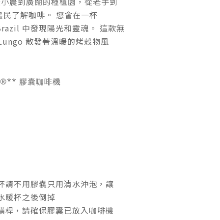
從小農到廣闊的種植園，從老手到
農民了解咖啡。 您會在一杯
o Brazil 中發現陽光和靈魂。 這款無
Lungo 散發著溫暖的烤穀物風
so®** 膠囊咖啡機
杯請不用膠囊只用清水沖泡，讓
水暖杯之後倒掉
橫桿，請確保膠囊已放入咖啡機