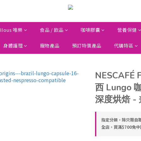
llous 唯樂
食品 / 飲品
咖啡膠囊
營養保健
身體護理
寵物產品
預訂特價產品
代購特區
NESCAFÉ Fa
西 Lungo
深度烘焙 - 兼
指定分類，除只限自取
全店，買滿$700免