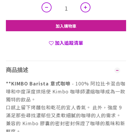
加入購物車
加入追蹤清單
商品描述
**KIMBO Barista 意式咖啡
- 100% 阿拉比卡混合咖
啡和中度深度烘焙使 Kimbo 咖啡師濃縮咖啡成為一款
獨特的飲品。
口感上留下烤麵包和乾花的宜人香氣。 此外，強度 9
滿足那些尋找濃郁但又柔軟細膩的咖啡的人的需求。
兼容的 Kimbo 膠囊的密封密封保證了咖啡的風味和新
鮮度。