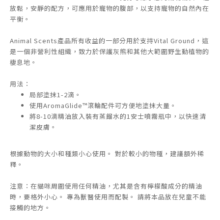
放鬆，安靜的配方，可應用於寵物的腹部，以支持寵物的自然內在
平衡。
Animal Scents產品所有收益的一部分用於支持Vital Ground，這
是一個非營利性組織，致力於保護灰熊和其他大範圍野生動植物的
棲息地。
用法：
局部塗抹1-2滴。
使用AromaGlide™滾輪配件可方便地塗抹大量。
將8-10滴精油放入裝有蒸餾水的1安士噴霧瓶中，以快速清
潔皮膚。
根據動物的大小和種類小心使用。 對於較小的物種，建議額外稀
釋。
注意：在貓咪周圍使用任何精油，尤其是含有檸檬酸成分的精油
時，要格外小心。 專為獸醫使用而配製。 請將本品放在兒童不能
接觸的地方。