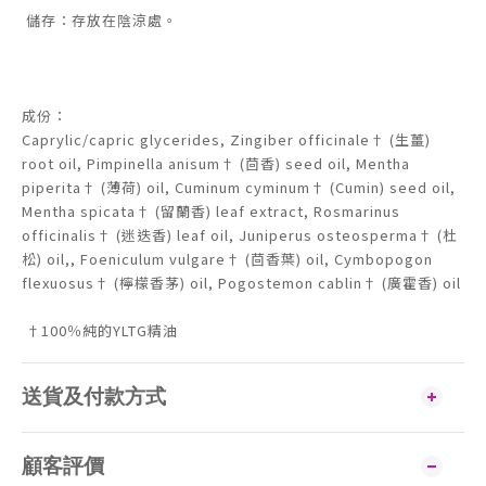
儲存：存放在陰涼處。
成份：
Caprylic/capric glycerides, Zingiber officinale† (生薑)
root oil, Pimpinella anisum† (茴香) seed oil, Mentha
piperita† (薄荷) oil, Cuminum cyminum† (Cumin) seed oil,
Mentha spicata† (留蘭香) leaf extract, Rosmarinus
officinalis† (迷迭香) leaf oil, Juniperus osteosperma† (杜
松) oil,, Foeniculum vulgare† (茴香葉) oil, Cymbopogon
flexuosus† (檸檬香茅) oil, Pogostemon cablin† (廣霍香) oil
†100％純的YLTG精油
送貨及付款方式
顧客評價