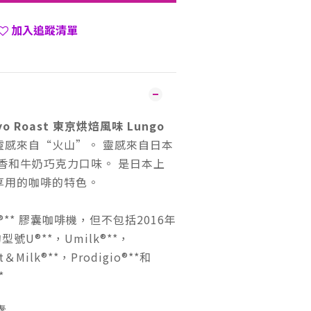
加入追蹤清單
o Roast 東京烘焙風味 Lungo
靈感來自“火山”。 靈感來自日本
香和牛奶巧克力口味。 是日本上
享用的咖啡的特色。
so®** 膠囊咖啡機，但不包括2016年
號U®**，Umilk®**，
rt＆Milk®**，Prodigio®**和
*
囊