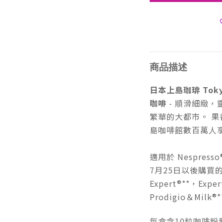
商品描述
日本上島珈琲 Toky
咖啡
- 順滑細緻，
繁華的大都市。 果
島咖啡館數百萬人
適用於 Nespres
7月25日以後購買的型
Expert®**，Expe
Prodigio＆Milk®*
每盒含10粒咖啡粉