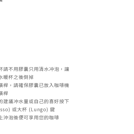
杯請不用膠囊只用清水冲泡，讓
水暖杯之後倒掉
橫桿，請確保膠囊已放入咖啡機
橫桿
的建議冲水量或自己的喜好按下
esso) 或大杯 (Lungo)
鍵
止沖泡後便可享用您的咖啡