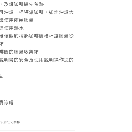
，及讓咖啡機先預熱
可沖調一杯特濃咖啡，如需沖調大
議使用兩顆膠囊
請使用熱水
後便徹底拉起咖啡機橫桿讓膠囊從
箱
啡機的膠囊收集箱
説明書的安全及使用説明操作您的
垢
清涼處
站沒有任何關係