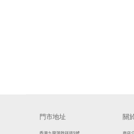
門市地址
關
香港九龍灣啟祥道9號
商店