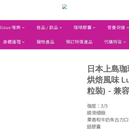
llous 唯樂
食品 / 飲品
咖啡膠囊
營養保健
身體護理
寵物產品
預訂特價產品
代購特區
日本上島珈琲 
烘焙風味 Lu
粒裝) - 兼容 
強度：3/5
順滑細緻
果香和牛奶朱古力口
鋁膠囊