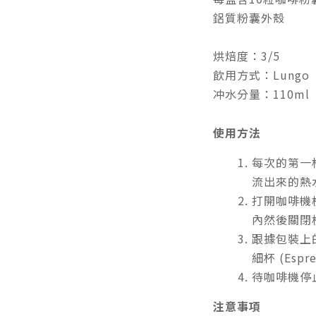
鋁質
粉囊外殼
烘焙度：3/5
飲用方式：Lungo
冲水分量：110ml
使用方法
每次的第一
流出來的熱
打開咖啡機
內然後關閉
跟據包裝上
細杯 (Espr
待咖啡機停
注意事項