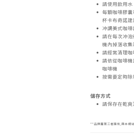
請使用飲用水
每顆咖啡膠囊
杯卡布奇諾建
冲調美式咖啡
請在每次冲泡
機內掉落收集
請經常清理咖
請依從咖啡機
咖啡機
按需要定時除
儲存方式
請保存在乾爽
**品牌屬第三者擁有,與本網