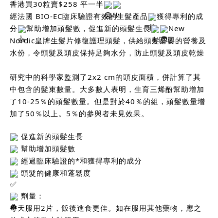
香港買30粒賣$258 平一半
經法國 BIO-EC臨床驗證有效的生髮產品
獲得專利的成
分
幫助增加頭髮數，促進新的頭髮生長
New
Nordic皇牌生髮片修復護理頭髮，供給頭髮必要的營養及
水份，令頭髮及頭皮保持足夠水分，防止頭髮及頭皮乾燥
研究中的科學家監測了2x2 cm的頭皮面積，併計算了其
中包含的髮束數量。大多數人表明，生育三烯酚幫助增加
了10-25％的頭髮數量。但是對於40％的組，頭髮數量增
加了50％以上。5％的參與者未見效果。
促進新的頭髮生長
幫助增加頭髮數
經過臨床驗證的*和獲得專利的成分
頭髮的健康和蓬鬆度
劑量：
每天服用2片，飯後進食更佳。如在服用其他藥物，應之