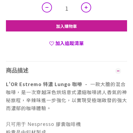
加入購物車
加入追蹤清單
商品描述
L'OR Estremo 特濃 Lungo 咖啡 -
一款大膽的混合
咖啡，是一次穿越深色烘焙意式濃縮咖啡誘人香氣的神
秘旅程，辛辣味進一步強化，以實現受極端啟發的強大
而濃郁的咖啡體驗。
只可用于 Nespresso 膠囊咖啡機
粉囊是由鋁材製成